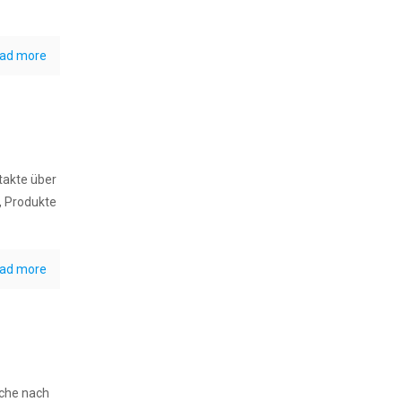
ad more
takte über
, Produkte
ad more
che nach