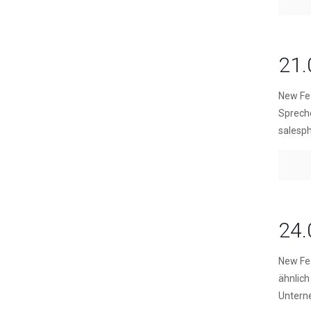
21.
New Fea
Spreche
salesp
24.
New Fe
ähnlich
Untern