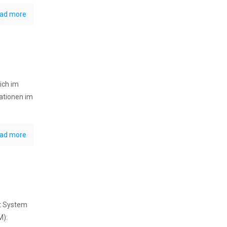
ad more
ich im
ationen im
ad more
t System
M):