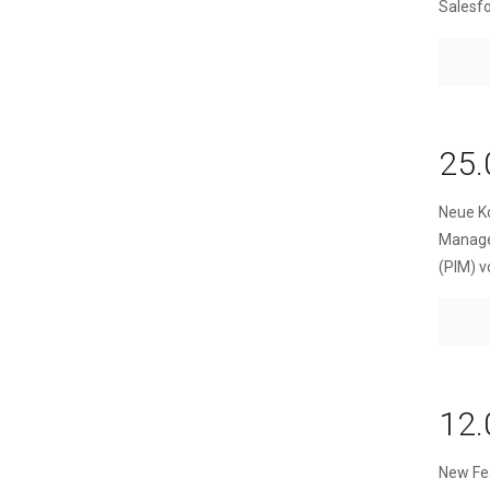
Salesfo
25.
Neue Ko
Manage
(PIM) v
12.
New Fea