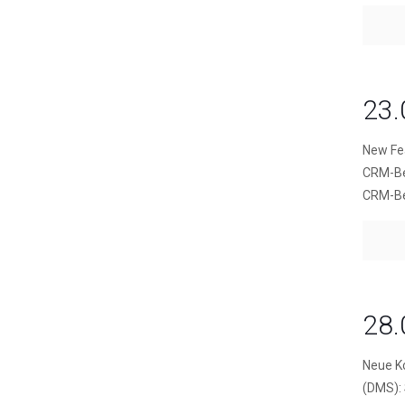
23.
New Fea
CRM-Ber
CRM-Ber
28.
Neue K
(DMS):