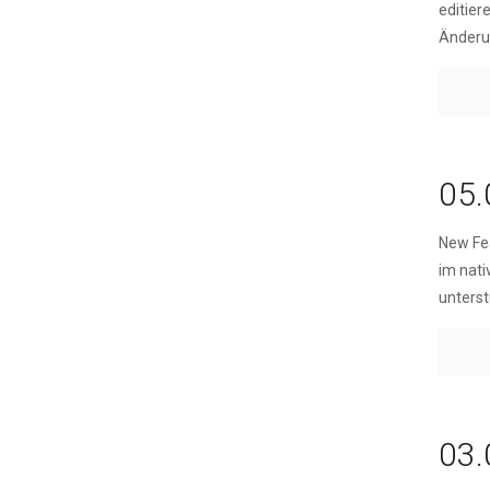
editier
Änderu
05.
New Fea
im nati
unterst
03.