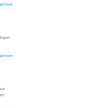
ad more
Export
ad more
und
ert