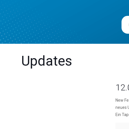
Updates
12.
New Fea
neues U
Ein Tap