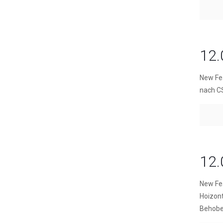
12.
New Fe
nach C
12.
New Fea
Hoizont
Behoben