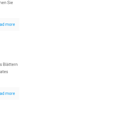
men Sie
ad more
s Blättern
lates
ad more