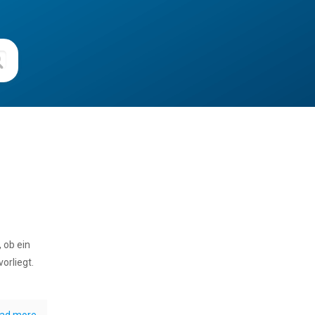
 ob ein
orliegt.