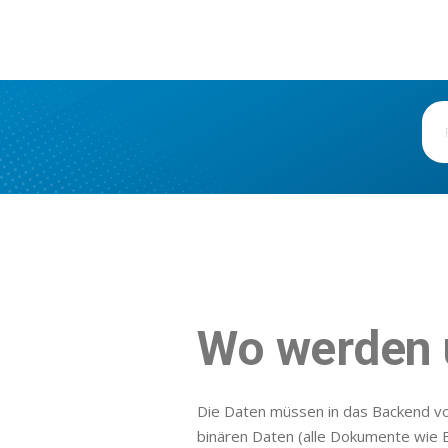
Wo werden 
Die Daten müssen in das Backend von
binären Daten (alle Dokumente wie 