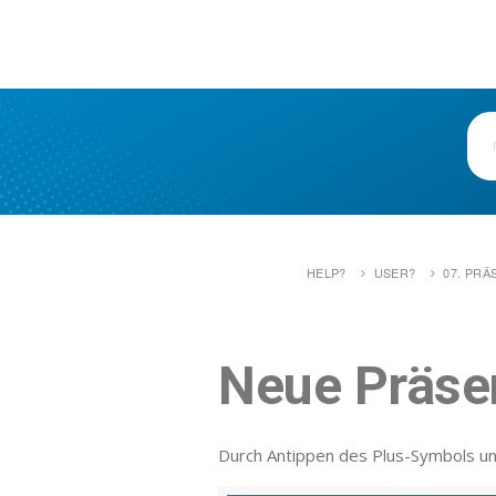
HELP?
USER?
07. PR
Neue Präse
Durch Antippen des Plus-Symbols unt